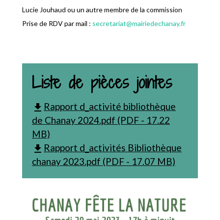
Lucie Jouhaud ou un autre membre de la commission
Prise de RDV par mail :
secretariat@mairiedechanay.fr
Liste de pièces jointes
Rapport d_activité bibliothèque
file_download
de Chanay 2024.pdf (PDF - 17.22
MB)
Rapport d_activités Bibliothèque
file_download
chanay 2023.pdf (PDF - 17.07 MB)