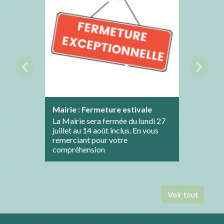
chevron_left
chevron_right
Mairie : Fermeture estivale
Lutte c
La Mairie sera fermée du lundi 27
juillet au 14 août inclus. En vous
remerciant pour votre
compréhension
Voir tout