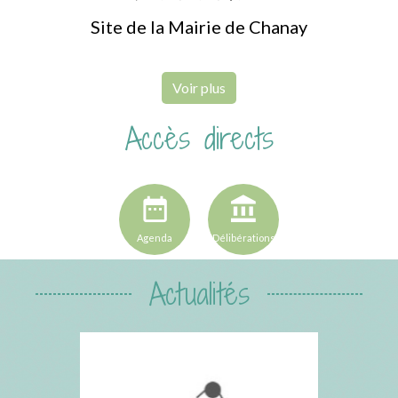
Site de la Mairie de Chanay
Voir plus
Accès directs
date_range
account_balance
Agenda
Délibérations
Actualités