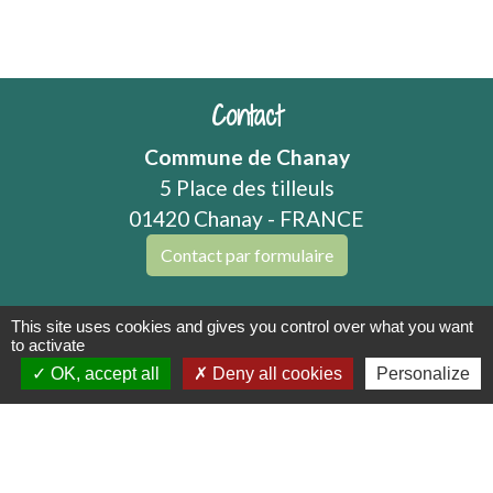
Contact
Commune de Chanay
5 Place des tilleuls
01420 Chanay - FRANCE
Contact par formulaire
This site uses cookies and gives you control over what you want
to activate
Mentions légales
-
Politique de confidentialité
-
OK, accept all
Deny all cookies
Personalize
Accessibilité
-
Plan du site
-
Gestion des cookies