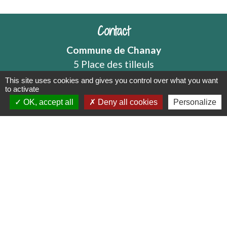
Contact
Commune de Chanay
5 Place des tilleuls
01420 Chanay - FRANCE
This site uses cookies and gives you control over what you want
to activate
Contact par formulaire
OK, accept all
Deny all cookies
Personalize
Mentions légales
-
Politique de confidentialité
-
Accessibilité
-
Plan du site
-
Gestion des cookies