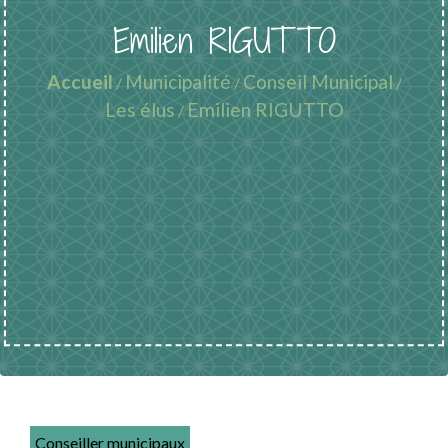
Emilien RIGUTTO
Accueil
Municipalité
Conseil Municipal
/
/
/
Les élus
Emilien RIGUTTO
/
Conseiller municipaux