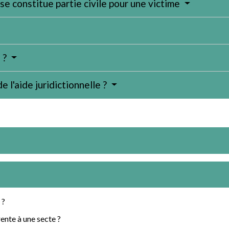
se constitue partie civile pour une victime
 ?
e l'aide juridictionnelle ?
 ?
ente à une secte ?