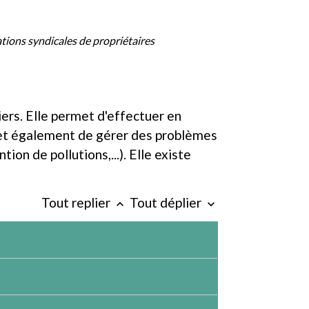
tions syndicales de propriétaires
ers. Elle permet d'effectuer en
met également de gérer des problèmes
on de pollutions,...). Elle existe
Tout replier
Tout déplier
keyboard_arrow_up
keyboard_arrow_down