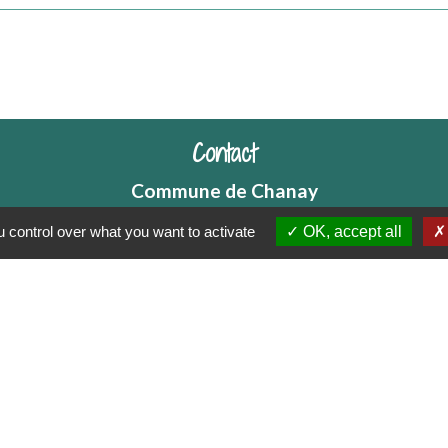
Contact
Commune de Chanay
5 Place des tilleuls
 control over what you want to activate
OK, accept all
01420 Chanay - FRANCE
Contact par formulaire
tique de confidentialité
-
Accessibilité
-
Plan du sit