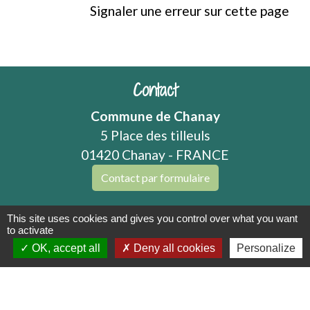
Signaler une erreur sur cette page
Contact
Commune de Chanay
5 Place des tilleuls
01420 Chanay - FRANCE
Contact par formulaire
This site uses cookies and gives you control over what you want
to activate
Mentions légales
-
Politique de confidentialité
-
OK, accept all
Deny all cookies
Personalize
Accessibilité
-
Plan du site
-
Gestion des cookies