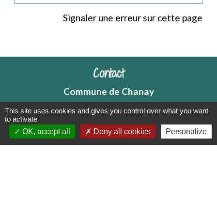
Signaler une erreur sur cette page
Contact
Commune de Chanay
5 Place des tilleuls
This site uses cookies and gives you control over what you want
01420 Chanay - FRANCE
to activate
OK, accept all
Deny all cookies
Personalize
Contact par formulaire
Mentions légales
-
Politique de confidentialité
-
Accessibilité
-
Plan du site
-