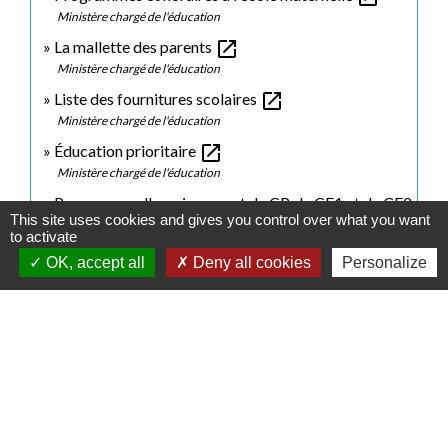
Ministère chargé de l'éducation
open_in_new
La mallette des parents
Ministère chargé de l'éducation
open_in_new
Liste des fournitures scolaires
Ministère chargé de l'éducation
open_in_new
Éducation prioritaire
Ministère chargé de l'éducation
Programme d'enseignement du CP, du CE1 et du CE2
This site uses cookies and gives you control over what you want
open_in_new
- Cycle 2
to activate
Ministère chargé de l'éducation
OK, accept all
Deny all cookies
Personalize
Programme d'enseignement de CM1, CM2 et 6e -
open_in_new
Cycle 3
Ministère chargé de l'éducation
Socle commun de connaissances, de compétences et
open_in_new
de culture
Ministère chargé de l'éducation
open_in_new
Le livret scolaire unique du CP à la troisième