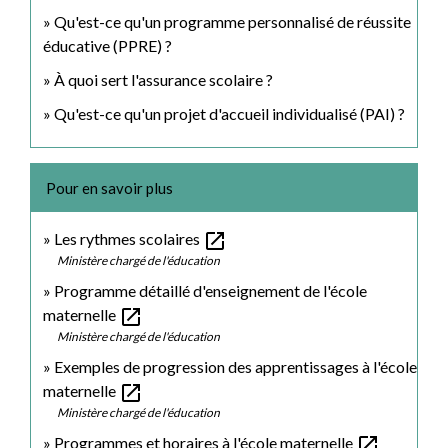
Qu'est-ce qu'un programme personnalisé de réussite
éducative (PPRE) ?
À quoi sert l'assurance scolaire ?
Qu'est-ce qu'un projet d'accueil individualisé (PAI) ?
Pour en savoir plus
open_in_new
Les rythmes scolaires
Ministère chargé de l'éducation
Programme détaillé d'enseignement de l'école
open_in_new
maternelle
Ministère chargé de l'éducation
Exemples de progression des apprentissages à l'école
open_in_new
maternelle
Ministère chargé de l'éducation
open_in_new
Programmes et horaires à l'école maternelle