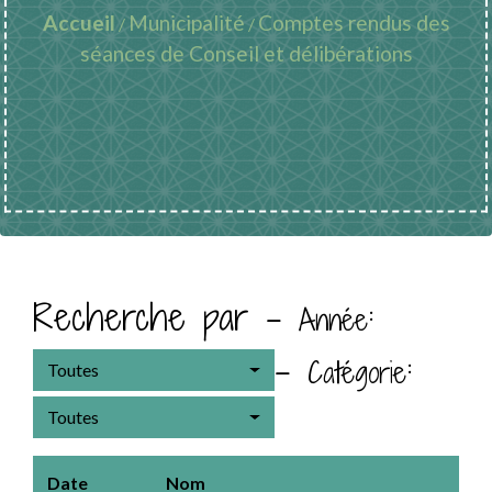
Accueil
Municipalité
Comptes rendus des
/
/
séances de Conseil et délibérations
Recherche par -
:
Année
-
:
Catégorie
Toutes
Toutes
Date
Nom